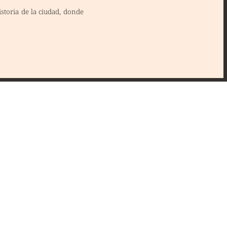
historia de la ciudad, donde
Pl. de la Vieille Halle aux Blés 39, 1000 Bruxelles
+32 2 673 89 99
Cerrado
- Abre el sábado a las 12:00
Inicio
Nuestro concepto
Historia
Opiniones de clientes
Contacto