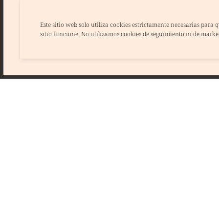
👉 La Brasserie de Bruxe
se viene a compartir una 
Este sitio web solo utiliza cookies estrictamente necesarias para q
sitio funcione. No utilizamos cookies de seguimiento ni de marke
SUSCRÍBETE A NUESTRO BOLETÍN