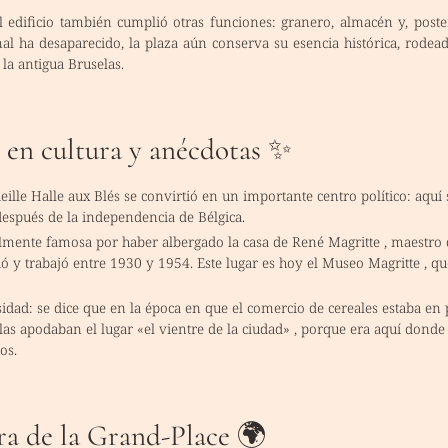
 el edificio también cumplió otras funciones: granero, almacén y, poste
l ha desaparecido, la plaza aún conserva su esencia histórica, rodea
la antigua Bruselas.
 en cultura y anécdotas ✨
Vieille Halle aux Blés se convirtió en un importante centro político: aquí
espués de la independencia de Bélgica.
lmente famosa por haber albergado la casa de
René Magritte
, maestro 
vió y trabajó entre 1930 y 1954. Este lugar es hoy el
Museo Magritte
, qu
dad: se dice que en la época en que el comercio de cereales estaba en 
elas apodaban el lugar
«el vientre de la ciudad»
, porque era aquí donde 
os.
ra de la Grand-Place 🌍