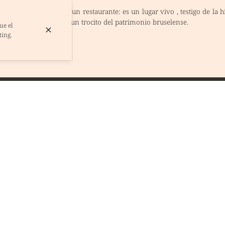
lles es mucho más que un restaurante: es un
lugar vivo
, testigo de la 
comida, una cerveza y un trocito del patrimonio bruselense.
ue el
ting.