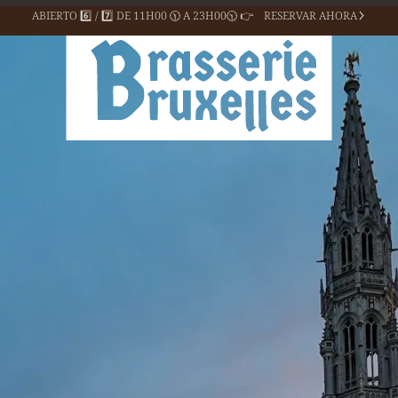
ABIERTO 6️⃣ / 7️⃣ DE
11H00 🕦 A 23H00🕥 👉
RESERVAR AHORA