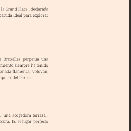
 la Grand Place
, declarada
artida ideal para explorar
e Bruxelles perpetúa una
ecimiento siempre ha tenido
bonada flamenca, volován,
opular del barrio.
ad: una
acogedora terraza
,
cura. Es el lugar perfecto