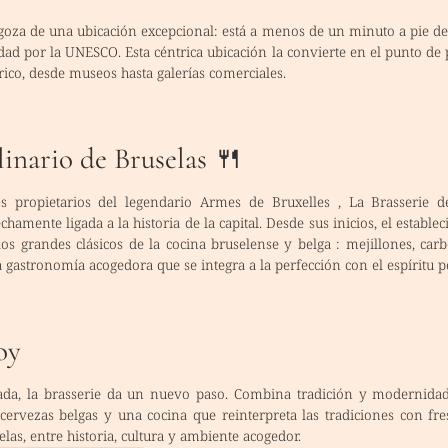
 goza de una ubicación excepcional: está
a menos de un minuto a pie de
d por la UNESCO. Esta céntrica ubicación la convierte en el punto de p
órico, desde museos hasta galerías comerciales.
inario de Bruselas 🍴
s propietarios del legendario
Armes de Bruxelles
, La Brasserie d
echamente ligada a la historia de la capital. Desde sus inicios, el establ
los grandes clásicos de la
cocina bruselense y belga
: mejillones, car
a gastronomía acogedora que se integra a la perfección con el espíritu p
oy
ada, la brasserie da un nuevo paso. Combina tradición y modernid
 cervezas belgas
y una cocina que reinterpreta las tradiciones con fres
elas, entre historia, cultura y ambiente acogedor.