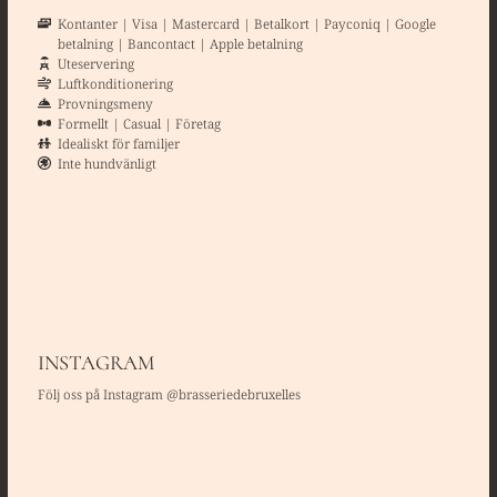
Kontanter
Visa
Mastercard
Betalkort
Payconiq
Google
betalning
Bancontact
Apple betalning
Uteservering
Luftkonditionering
Provningsmeny
Formellt
Casual
Företag
Idealiskt för familjer
Inte hundvänligt
INSTAGRAM
Följ oss på Instagram @brasseriedebruxelles