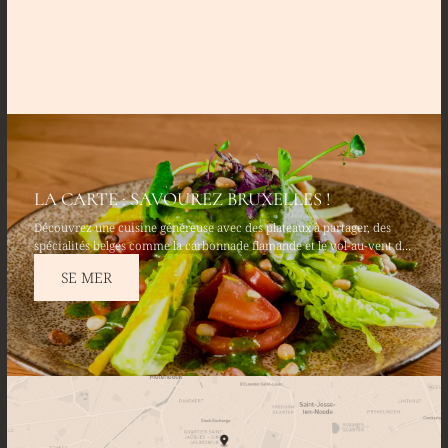
LA CARTE : SAVOUREZ BRUXELLES !
Découvrez une cuisine généreuse avec des plateaux à partager, des
spécialités belges comme la carbonnade flamande et le vol-au-vent de
poulet fermier. Savourez des entrées fraîches telles que le tartare
SE MER
d’avocat & saumon frais et terminez par un moelleux au chocolat
belge.