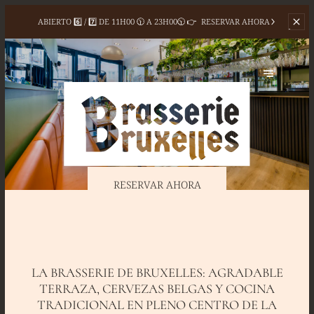
ABIERTO 6️⃣ / 7️⃣ DE
11H00 🕦 A 23H00🕥 👉
RESERVAR AHORA
RESERVAR AHORA
LA BRASSERIE DE BRUXELLES: AGRADABLE
TERRAZA, CERVEZAS BELGAS Y COCINA
TRADICIONAL EN PLENO CENTRO DE LA