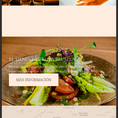
EL MENU : DISFRUTA BRUSELAS !
Descubra una cocina generosa con platos para compartir y
especialidades belgas como la carbonada flamenca y el volován de
pollo de corral. Disfrute de entrantes frescos como el tártaro de
MÁS INFORMACIÓN
aguacate y salmón fresco, y termine con un fondant de chocolate
belga.