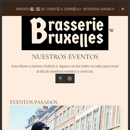
ABIERTO 6️⃣ / 7️⃣ DE
11H00 🕦 A 23H00🕥 👉
RESERVAR AHORA
NUESTROS EVENTOS
Suscríbase a nuestro boletín y síganos en las redes sociales para estar
al día de nuestros eventos y noticias.
EVENTOS PASADOS