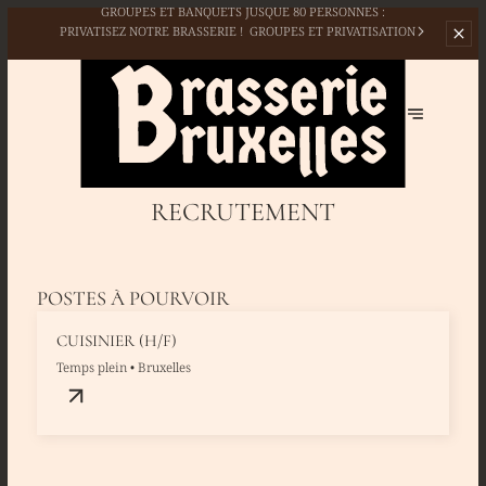
OUVERT 6️⃣ / 7️⃣ DE
11H00 🕦 À 23H00🕥 👉
RÉSERVER
RECRUTEMENT
POSTES À POURVOIR
CUISINIER (H/F)
Temps plein • Bruxelles