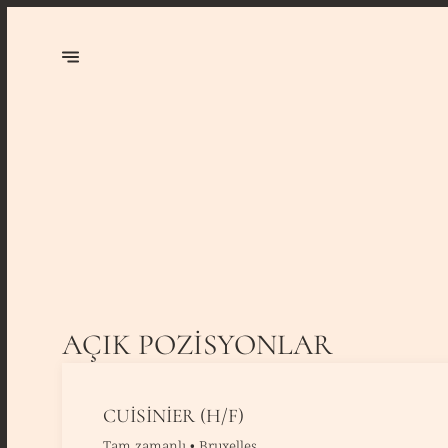
AÇIK POZISYONLAR
CUISINIER (H/F)
Tam zamanlı • Bruxelles