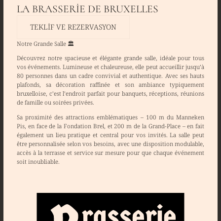
LA BRASSERIE DE BRUXELLES
TEKLIF VE REZERVASYON
Notre Grande Salle 🏛️
Découvrez notre
spacieuse et élégante grande salle
, idéale pour tous
vos événements. Lumineuse et chaleureuse, elle peut accueillir
jusqu’à
80 personnes
dans un cadre convivial et authentique. Avec ses
hauts
plafonds
, sa
décoration raffinée
et son ambiance typiquement
bruxelloise, c’est l’endroit parfait pour
banquets, réceptions, réunions
de famille ou soirées privées
.
Sa
proximité des attractions emblématiques
–
100 m du Manneken
Pis
,
en face de la Fondation Brel
, et
200 m de la Grand-Place
– en fait
également un lieu pratique et central pour vos invités. La salle peut
être
personnalisée selon vos besoins
, avec une disposition modulable,
accès à la terrasse et service sur mesure pour que chaque événement
soit
inoubliable
.