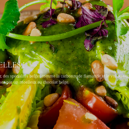
LLES !
, des spécialités belges comme la carbonnade flamande et le vol-au-ven
inez par un moelleux au chocolat belge.