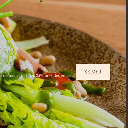
SE MER
t de poulet fermier. Savourez des entrées