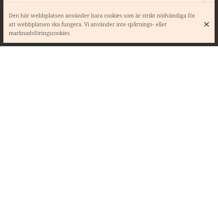
Den här webbplatsen använder bara cookies som är strikt nödvändiga för
att webbplatsen ska fungera. Vi använder inte spårnings- eller
marknadsföringscookies.
BOULETTES SAUCE
22 €
TOMATE À LA « KRIEK
BELGIQUE »
boulettes dans une sauce tomate
parfumée a « la Kriek Belgique »
servies avec des frites
Inspirations poissons & viandes