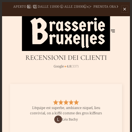
APERTO 6️⃣ / 7️⃣ DALLE
11H00 🕦 ALLE 23H00🕥 👉
PRENOTA ORA
RECENSIONI DEI CLIENTI
Google
4.8
(
337
)
★
L'équipe est superbe, ambiance niquel, lieu
convivial, on a kiffé comme des gros kiffeurs
Léa Bachy