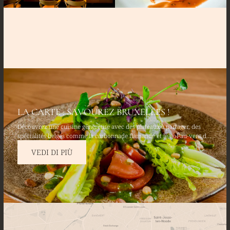
LA CARTE : SAVOUREZ BRUXELLES !
Découvrez une cuisine généreuse avec des plateaux à partager, des
spécialités belges comme la carbonnade flamande et le vol-au-vent de
poulet fermier. Savourez des entrées fraîches telles que le tartare
VEDI DI PIÙ
d’avocat & saumon frais et terminez par un moelleux au chocolat
belge.