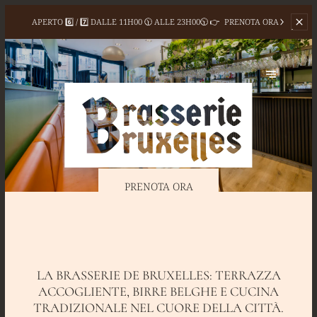
APERTO 6️⃣ / 7️⃣ DALLE
11H00 🕦 ALLE 23H00🕥 👉
PRENOTA ORA
PRENOTA ORA
LA BRASSERIE DE BRUXELLES: TERRAZZA
ACCOGLIENTE, BIRRE BELGHE E CUCINA
TRADIZIONALE NEL CUORE DELLA CITTÀ.