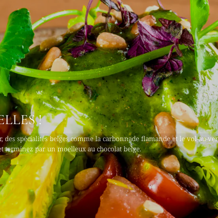
LLES !
, des spécialités belges comme la carbonnade flamande et le vol-au-ven
 et terminez par un moelleux au chocolat belge.