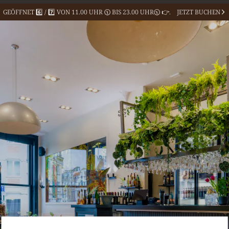
GEÖFFNET 6️⃣ / 7️⃣ VON 11.00 UHR
🕦 BIS 23.00 UHR🕥 👉.
JETZT BUCHEN