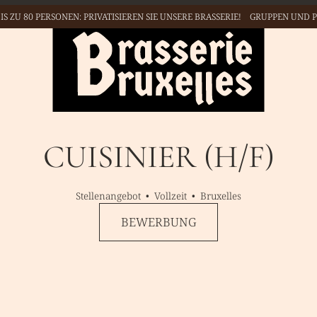
GEÖFFNET 6️⃣ / 7️⃣ VON 11.00 UHR
🕦 BIS 23.00 UHR🕥 👉.
JETZT BUCHEN
CUISINIER (H/F)
Stellenangebot
Vollzeit
Bruxelles
BEWERBUNG