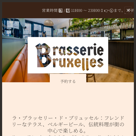
営業時間 6️⃣ / 7️⃣
11H00 ～ 23H00 ⃣ 👉 🕥まで。
予約
予約する
ラ・ブラッセリー・ド・ブリュッセル：フレンド
リーなテラス、ベルギービール、伝統料理が街の
中心で楽しめる。