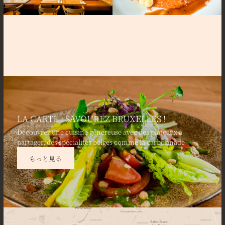
LA CARTE : SAVOUREZ BRUXELLES !
Découvrez une cuisine généreuse avec des plateaux à
partager, des spécialités belges comme la carbonnade
flamande et le vol-au-vent de poulet fermier. Savourez des
もっと見る
entrées fraîches telles que le tartare d’avocat & saumon frais
et terminez par un moelleux au chocolat belge.