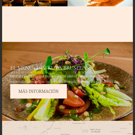
EL MENU : DISFRUTA BRUSELAS !
Descubra una cocina generosa con platos para compartir y
especialidades belgas como la carbonada flamenca y el volován de
pollo de corral. Disfrute de entrantes frescos como el tártaro de
MÁS INFORMACIÓN
aguacate y salmón fresco, y termine con un fondant de chocolate
belga.