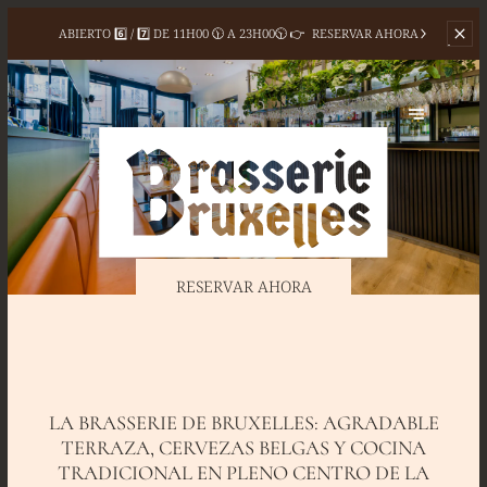
ABIERTO 6️⃣ / 7️⃣ DE
11H00 🕦 A 23H00🕥 👉
RESERVAR AHORA
RESERVAR AHORA
LA BRASSERIE DE BRUXELLES: AGRADABLE
TERRAZA, CERVEZAS BELGAS Y COCINA
TRADICIONAL EN PLENO CENTRO DE LA