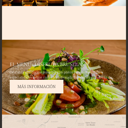
EL MENU : DISFRUTA BRUSELAS !
Descubra una cocina generosa con platos para compartir y
especialidades belgas como la carbonada flamenca y el volován de
pollo de corral. Disfrute de entrantes frescos como el tártaro de
MÁS INFORMACIÓN
aguacate y salmón fresco, y termine con un fondant de chocolate
belga.