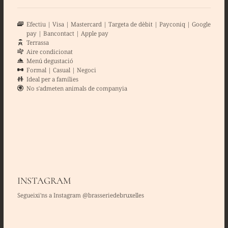
Efectiu
Visa
Mastercard
Targeta de dèbit
Payconiq
Google
pay
Bancontact
Apple pay
Terrassa
Aire condicionat
Menú degustació
Formal
Casual
Negoci
Ideal per a famílies
No s'admeten animals de companyia
INSTAGRAM
Segueixi'ns a Instagram @brasseriedebruxelles