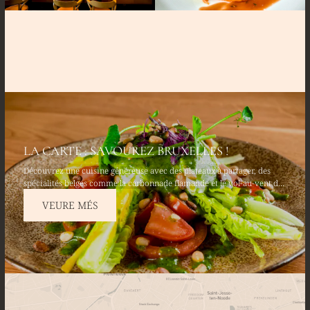
LA CARTE : SAVOUREZ BRUXELLES !
Découvrez une cuisine généreuse avec des plateaux à partager, des
spécialités belges comme la carbonnade flamande et le vol-au-vent de
poulet fermier. Savourez des entrées fraîches telles que le tartare
VEURE MÉS
d’avocat & saumon frais et terminez par un moelleux au chocolat
belge.