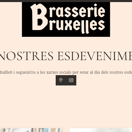
 NOSTRES ESDEVENIM
butlletí i segueixi'ns a les xarxes socials per estar al dia dels nostres es